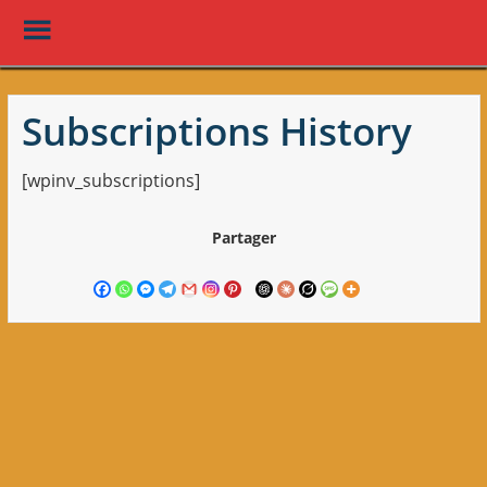
Toggle
Menu
Skip
to
Subscriptions History
main
content
[wpinv_subscriptions]
Partager