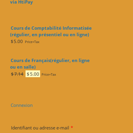
via HtiPay
$7.14.
$5.00.
Cours de Comptabilité Informatisée
(régulier, en présentiel ou en ligne)
$
5.00
Price+Tax
Cours de Français(régulier, en ligne
ou en salle)
Le
Le
$
7.14
$
5.00
Price+Tax
prix
prix
initial
actuel
était :
est :
$7.14.
$5.00.
Connexion
Identifiant ou adresse e-mail
*