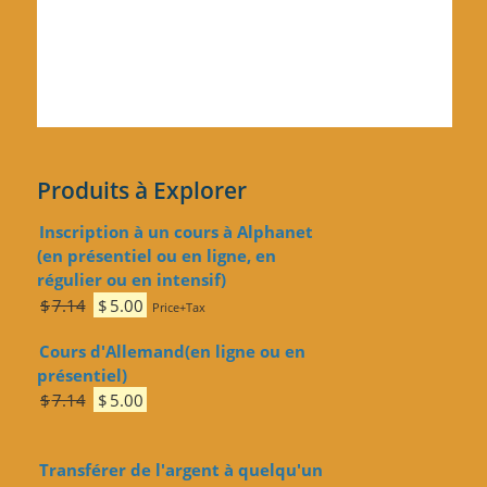
Produits à Explorer
Inscription à un cours à Alphanet
(en présentiel ou en ligne, en
régulier ou en intensif)
Le
Le
$
7.14
$
5.00
Price+Tax
prix
prix
Cours d'Allemand(en ligne ou en
initial
actuel
présentiel)
était :
est :
Le
Le
$7.14.
$5.00.
$
7.14
$
5.00
prix
prix
initial
actuel
Transférer de l'argent à quelqu'un
était :
est :