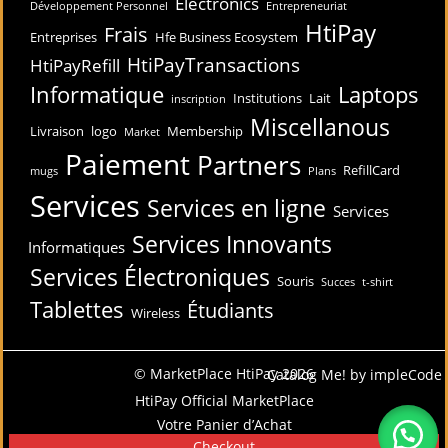
Electronics
Développement Personnel
Entrepreneuriat
HtiPay
Frais
Entreprises
Hfe Business Ecosystem
HtiPayTransactions
HtiPayRefill
Informatique
Laptops
Institutions
Lait
inscription
Miscellanous
Livraison
logo
Membership
Market
Paiement
Partners
RefillCard
mugs
Plans
Services
Services en ligne
Services
Services Innovants
Informatiques
Services Électroniques
Souris
Succes
t-shirt
Tablettes
Étudiants
Wireless
© MarketPlace HtiPay 2026
Catalog Me! by impleCode
HtiPay Official MarketPlace
Votre Panier d’Achat
Checkout