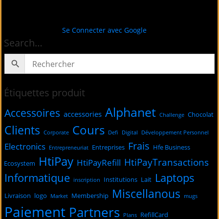
Se Connecter avec Google
Search…
Étiquettes produit
Alphanet
Accessoires
accessories
Chocolat
Challenge
Cours
Clients
Corporate
Defi
Digital
Développement Personnel
Frais
Electronics
Entreprises
Hfe Business
Entrepreneuriat
HtiPay
HtiPayTransactions
HtiPayRefill
Ecosystem
Informatique
Laptops
Institutions
Lait
inscription
Miscellanous
Livraison
logo
Membership
Market
mugs
Paiement
Partners
RefillCard
Plans