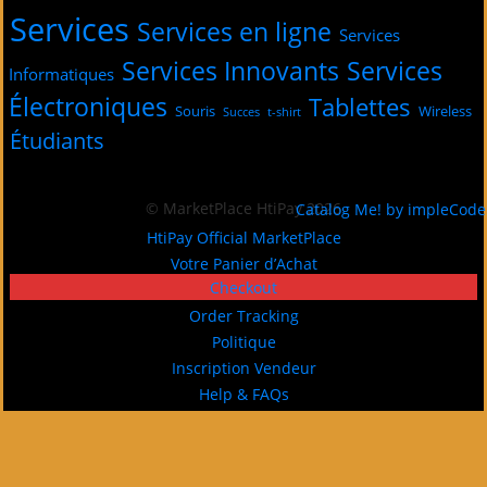
Services
Services en ligne
Services
Services Innovants
Services
Informatiques
Électroniques
Tablettes
Souris
Wireless
Succes
t-shirt
Étudiants
© MarketPlace HtiPay 2026
Catalog Me! by impleCode
HtiPay Official MarketPlace
Votre Panier d’Achat
Checkout
Order Tracking
Politique
Inscription Vendeur
Help & FAQs