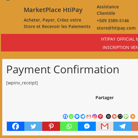
Skip
Assistance
MarketPlace HtiPay
to
Clientèle
main
Acheter, Payer, Créez votre
+509 3389-5146
content
Store et Recevoir les Paiements
store@htipay.com
HTIPAY OFFICIAL
INSCRIPTION VE
Payment Confirmation
[wpinv_receipt]
Partager