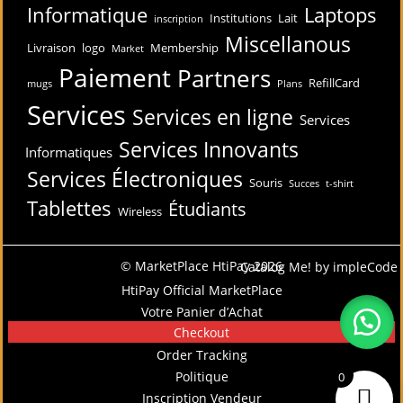
Informatique
Laptops
Institutions
Lait
inscription
Miscellanous
Livraison
logo
Membership
Market
Paiement
Partners
RefillCard
mugs
Plans
Services
Services en ligne
Services
Services Innovants
Informatiques
Services Électroniques
Souris
Succes
t-shirt
Tablettes
Étudiants
Wireless
© MarketPlace HtiPay 2026
Catalog Me! by impleCode
HtiPay Official MarketPlace
Votre Panier d’Achat
Checkout
Order Tracking
Politique
0
Inscription Vendeur