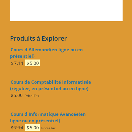
Produits à Explorer
Cours d'Allemand(en ligne ou en
présentiel)
Le
Le
$
7.14
$
5.00
prix
prix
initial
actuel
Cours de Comptabilité Informatisée
était :
est :
(régulier, en présentiel ou en ligne)
$7.14.
$5.00.
$
5.00
Price+Tax
Cours d'Informatique Avancée(en
ligne ou en présentiel)
Le
Le
$
7.14
$
5.00
Price+Tax