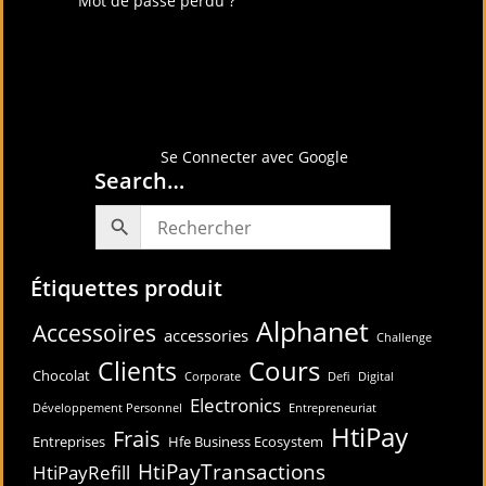
Connectez-vous avec
Se Connecter avec Google
Search…
Étiquettes produit
Alphanet
Accessoires
accessories
Challenge
Cours
Clients
Chocolat
Corporate
Defi
Digital
Electronics
Développement Personnel
Entrepreneuriat
HtiPay
Frais
Entreprises
Hfe Business Ecosystem
HtiPayTransactions
HtiPayRefill