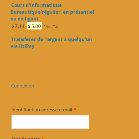
prix
prix
Cours d'Informatique
initial
actuel
Bureautique(régulier, en présentiel
était :
est :
ou en ligne)
$7.14.
$5.00.
Le
Le
$
7.14
$
5.00
Price+Tax
prix
prix
Transférer de l'argent à quelqu'un
initial
actuel
via HtiPay
était :
est :
$7.14.
$5.00.
Connexion
Identifiant ou adresse e-mail
*
Mot de passe
*