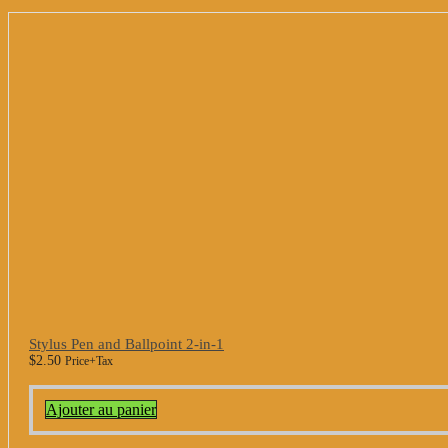
Stylus Pen and Ballpoint 2-in-1
$
2.50
Price+Tax
Ajouter au panier