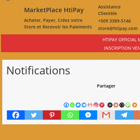
Skip
Assistance
MarketPlace HtiPay
to
Clientèle
main
Acheter, Payer, Créez votre
+509 3389-5146
content
Store et Recevoir les Paiements
store@htipay.com
HTIPAY OFFICIAL
INSCRIPTION VE
Notifications
Partager