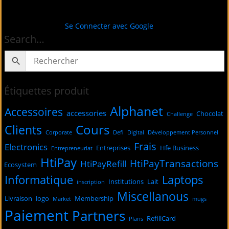
Se Connecter avec Google
Search…
Étiquettes produit
Alphanet
Accessoires
accessories
Chocolat
Challenge
Cours
Clients
Corporate
Defi
Digital
Développement Personnel
Frais
Electronics
Entreprises
Hfe Business
Entrepreneuriat
HtiPay
HtiPayTransactions
HtiPayRefill
Ecosystem
Informatique
Laptops
Institutions
Lait
inscription
Miscellanous
Livraison
logo
Membership
Market
mugs
Paiement
Partners
RefillCard
Plans