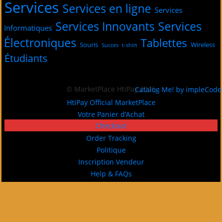
Services
Services en ligne
Services
Services Innovants
Services
Informatiques
Électroniques
Tablettes
Souris
Wireless
Succes
t-shirt
Étudiants
© MarketPlace HtiPay 2026
Catalog Me! by impleCode
HtiPay Official MarketPlace
Votre Panier d’Achat
Checkout
Order Tracking
Politique
Inscription Vendeur
Help & FAQs