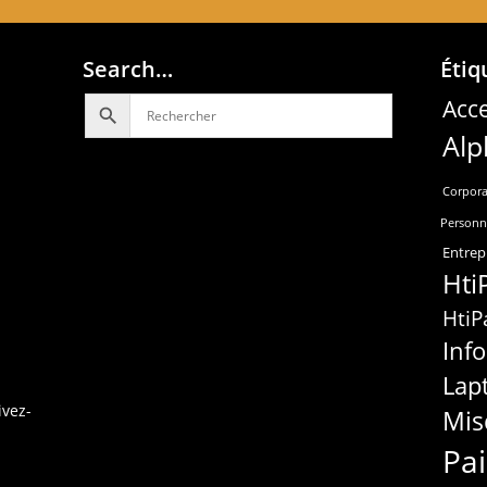
Search…
Étiq
Acce
Alp
Corpora
Personn
Entrep
Hti
HtiP
Inf
Lap
ivez-
Mis
Pa