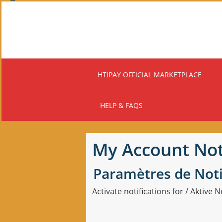
Skip
to
main
content
HTIPAY OFFICIAL MARKETPLACE
HELP & FAQS
My Account Not
Paramètres de Noti
Activate notifications for / Aktive 