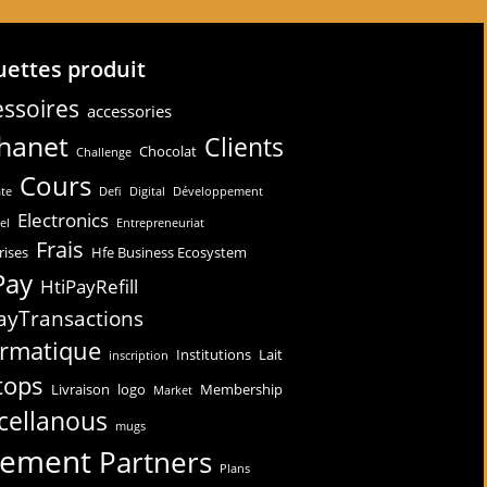
uettes produit
ssoires
accessories
hanet
Clients
Chocolat
Challenge
Cours
te
Defi
Digital
Développement
Electronics
el
Entrepreneuriat
Frais
rises
Hfe Business Ecosystem
Pay
HtiPayRefill
ayTransactions
ormatique
Institutions
Lait
inscription
tops
Livraison
logo
Membership
Market
cellanous
mugs
iement
Partners
Plans