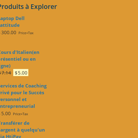
Produits à Explorer
Laptop Dell
attitude
$
300.00
Price+Tax
Cours d'Italien(en
résentiel ou en
igne)
Le
Le
$
7.14
$
5.00
prix
prix
Services de Coaching
initial
actuel
rivé pour le Succès
était :
est :
ersonnel et
$7.14.
$5.00.
Entrepreneurial
$
5.00
Price+Tax
Transférer de
'argent à quelqu'un
ia HtiPay