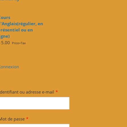
Cours
'Anglais(régulier, en
résentiel ou en
igne)
$
5.00
Price+Tax
Connexion
Identifiant ou adresse e-mail
*
Mot de passe
*