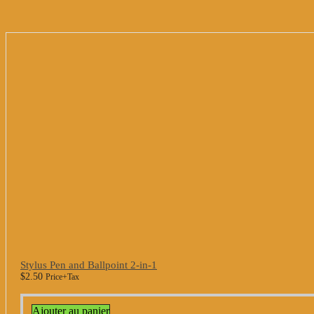
Stylus Pen and Ballpoint 2-in-1
$
2.50
Price+Tax
Ajouter au panier