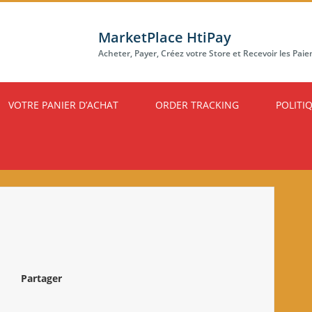
MarketPlace HtiPay
Acheter, Payer, Créez votre Store et Recevoir les Pai
VOTRE PANIER D’ACHAT
ORDER TRACKING
POLITI
Partager