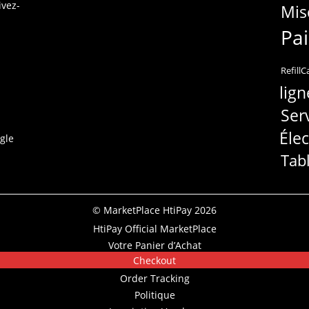
ivez-
Mis
Pa
RefillC
lign
Ser
Éle
gle
Tab
© MarketPlace HtiPay 2026
HtiPay Official MarketPlace
Votre Panier d’Achat
Checkout
Order Tracking
Politique