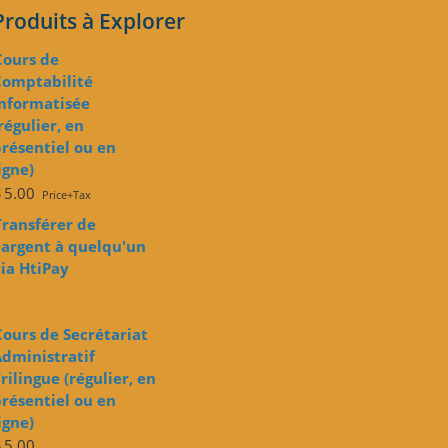
Produits à Explorer
Cours de
Comptabilité
Informatisée
régulier, en
résentiel ou en
igne)
$
5.00
Price+Tax
Transférer de
'argent à quelqu'un
ia HtiPay
Cours de Secrétariat
dministratif
rilingue (régulier, en
résentiel ou en
igne)
$
5.00