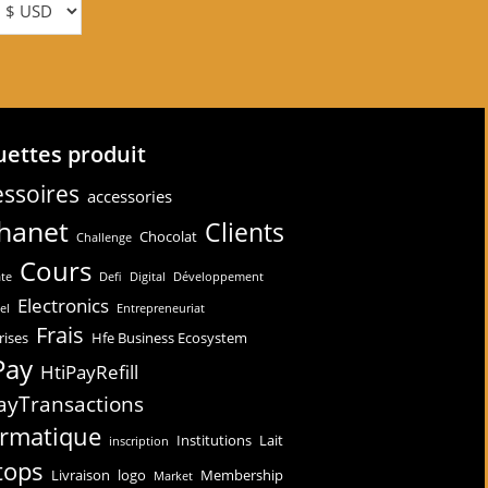
uettes produit
ssoires
accessories
hanet
Clients
Chocolat
Challenge
Cours
te
Defi
Digital
Développement
Electronics
el
Entrepreneuriat
Frais
rises
Hfe Business Ecosystem
Pay
HtiPayRefill
ayTransactions
ormatique
Institutions
Lait
inscription
tops
Livraison
logo
Membership
Market