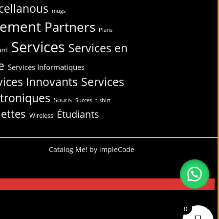
cellanous
mugs
iement
Partners
Plans
Services
Services en
ard
e
Services Informatiques
vices Innovants
Services
ctroniques
Souris
Succes
t-shirt
lettes
Étudiants
Wireless
Catalog Me! by impleCode
0