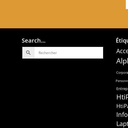
Search…
Étiq
Acce
Alp
Corpora
Personn
Entrep
Hti
HtiP
Inf
Lap