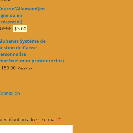
Cours d'Allemand(en
igne ou en
résentiel)
Le
Le
$
7.14
$
5.00
prix
prix
Alphanet Système de
initial
actuel
estion de Caisse
était :
est :
ersonnalisé
$7.14.
$5.00.
matériel mini printer inclus)
$
150.00
Price+Tax
Connexion
Identifiant ou adresse e-mail
*