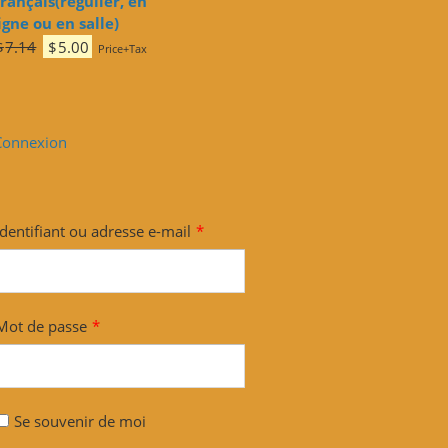
rançais(régulier, en
igne ou en salle)
Le
Le
$
7.14
$
5.00
Price+Tax
prix
prix
initial
actuel
était :
est :
$7.14.
$5.00.
Connexion
Identifiant ou adresse e-mail
*
Mot de passe
*
Se souvenir de moi