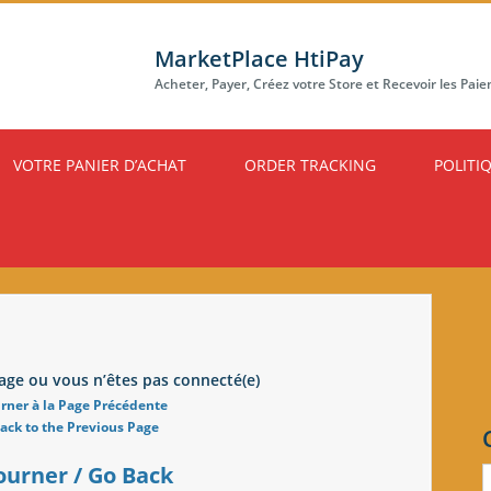
MarketPlace HtiPay
Acheter, Payer, Créez votre Store et Recevoir les Pai
VOTRE PANIER D’ACHAT
ORDER TRACKING
POLITI
age ou vous n’êtes pas connecté(e)
rner à la Page Précédente
ack to the Previous Page
ourner / Go Back