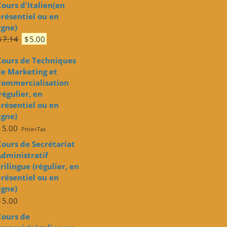
Cours d'Italien(en
initial
actuel
résentiel ou en
était :
est :
igne)
$7.14.
$5.00.
Le
Le
$
7.14
$
5.00
prix
prix
Cours de Techniques
initial
actuel
e Marketing et
était :
est :
Commercialisation
$7.14.
$5.00.
régulier, en
résentiel ou en
igne)
$
5.00
Price+Tax
Cours de Secrétariat
dministratif
rilingue (régulier, en
résentiel ou en
igne)
$
5.00
Cours de