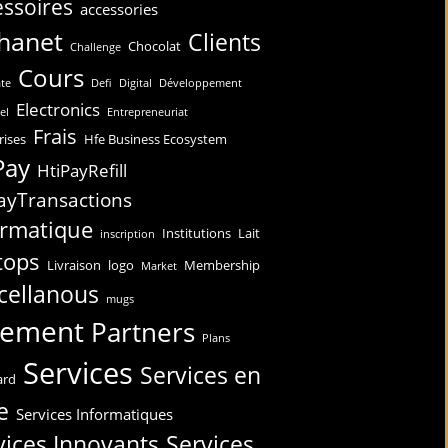
ssoires
accessories
hanet
Clients
Chocolat
Challenge
Cours
te
Defi
Digital
Développement
Electronics
el
Entrepreneuriat
Frais
rises
Hfe Business Ecosystem
Pay
HtiPayRefill
ayTransactions
ormatique
Institutions
Lait
inscription
tops
Livraison
logo
Membership
Market
cellanous
mugs
iement
Partners
Plans
Services
Services en
ard
e
Services Informatiques
vices Innovants
Services