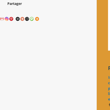
Partager
c
p
l
e