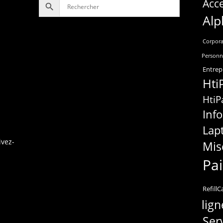
Acce
Alp
Corpora
Personn
Entrep
Hti
HtiP
Inf
Lap
ivez-
Mis
Pa
RefillC
lign
Ser