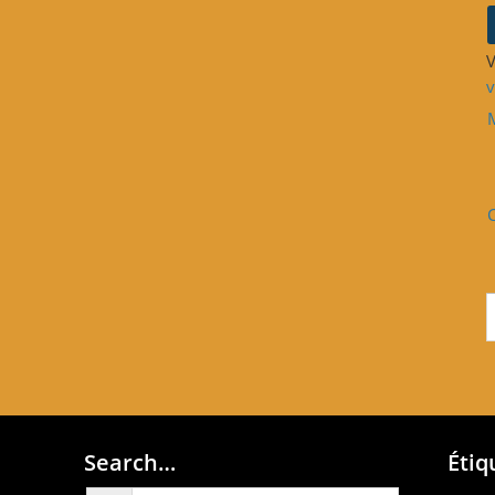
V
v
Search…
Étiq