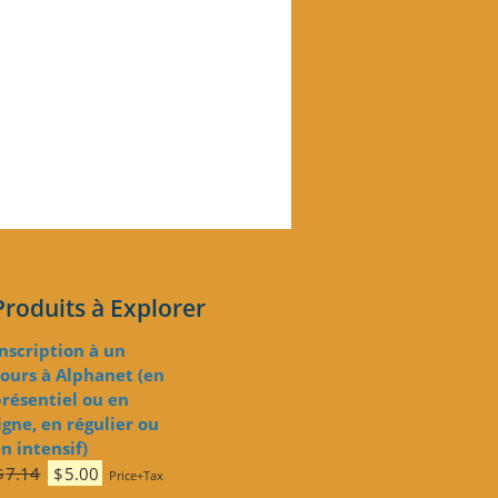
Ajouter au panier
Produits à Explorer
Inscription à un
ours à Alphanet (en
résentiel ou en
igne, en régulier ou
n intensif)
Le
Le
$
7.14
$
5.00
Price+Tax
prix
prix