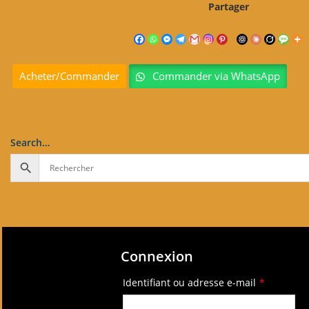
était :
est :
Partager
$500.00.
$0.00.
Acheter/Commander
Commander via WhatsApp
Search…
Connexion
Identifiant ou adresse e-mail
*