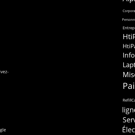
Corpora
Personn
Entrep
Hti
HtiP
Inf
Lap
ivez-
Mis
Pa
RefillC
lign
Ser
Éle
gle