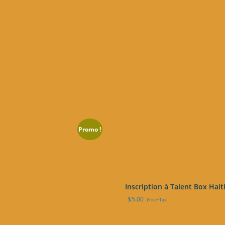
Promo !
Inscription à Talent Box Hait
$
5.00
Price+Tax