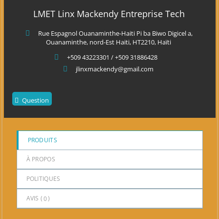
sur
LMET Linx Mackendy Entreprise Tech
5
Rue Espagnol Ouanaminthe-Haiti Pi ba Biwo Digicel a,
Ouanaminthe, nord-Est Haiti, HT2210, Haïti
+509 43223301 / +509 31886428
jlinxmackendy@gmail.com
Question
PRODUITS
À PROPOS
POLITIQUES
AVIS (
0
)