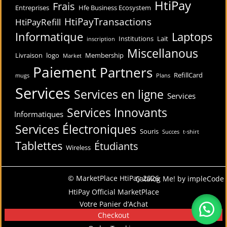
HtiPay
Frais
Entreprises
Hfe Business Ecosystem
HtiPayTransactions
HtiPayRefill
Informatique
Laptops
Institutions
Lait
inscription
Miscellanous
Livraison
logo
Membership
Market
Paiement
Partners
RefillCard
mugs
Plans
Services
Services en ligne
Services
Services Innovants
Informatiques
Services Électroniques
Souris
Succes
t-shirt
Tablettes
Étudiants
Wireless
© MarketPlace HtiPay 2026
Catalog Me! by impleCode
HtiPay Official MarketPlace
Votre Panier d’Achat
Checkout