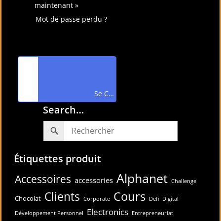
maintenant »
Mot de passe perdu ?
Connectez-vous avec
Se Connecter avec Google
Search…
Étiquettes produit
Alphanet
Accessoires
accessories
Challenge
Cours
Clients
Chocolat
Corporate
Defi
Digital
Electronics
Développement Personnel
Entrepreneuriat