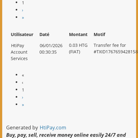
1
›
»
Utilisateur
Daté
Montant
Motif
HtiPay
06/01/2026
0.03 HTG
Transfer fee for
Account
00:30:35
(FIAT)
#TXID1767659428158
Services
«
‹
1
›
»
Generated by
HtiPay.com
Buy, pay, sell, receive money online easily 24/7 and