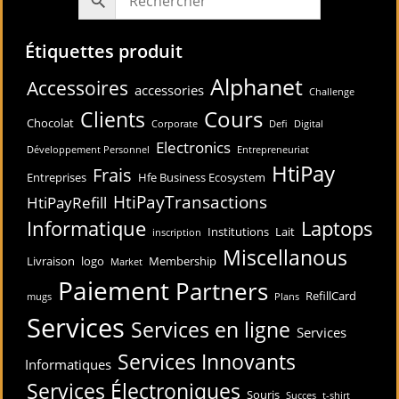
Étiquettes produit
Alphanet
Accessoires
accessories
Challenge
Cours
Clients
Chocolat
Corporate
Defi
Digital
Electronics
Développement Personnel
Entrepreneuriat
HtiPay
Frais
Entreprises
Hfe Business Ecosystem
HtiPayTransactions
HtiPayRefill
Informatique
Laptops
Institutions
Lait
inscription
Miscellanous
Livraison
logo
Membership
Market
Paiement
Partners
RefillCard
mugs
Plans
Services
Services en ligne
Services
Services Innovants
Informatiques
Services Électroniques
Souris
Succes
t-shirt