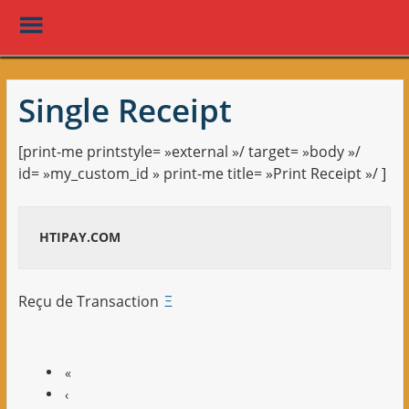
Toggle
Menu
Skip
to
Single Receipt
main
content
[print-me printstyle= »external »/ target= »body »/
id= »my_custom_id » print-me title= »Print Receipt »/ ]
HTIPAY.COM
Reçu de Transaction
Ξ
«
‹