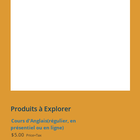
Stylus Pen and Ballpoint 2-in-1
$
2.50
Price+Tax
Ajouter au panier
Produits à Explorer
Cours d'Anglais(régulier, en
présentiel ou en ligne)
$
5.00
Price+Tax