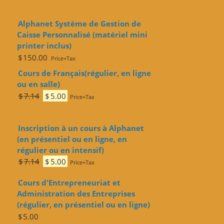
Alphanet Système de Gestion de
Caisse Personnalisé (matériel mini
printer inclus)
$
150.00
Price+Tax
Cours de Français(régulier, en ligne
ou en salle)
Le
Le
$
7.14
$
5.00
Price+Tax
prix
prix
initial
actuel
Inscription à un cours à Alphanet
était :
est :
(en présentiel ou en ligne, en
$7.14.
$5.00.
régulier ou en intensif)
Le
Le
$
7.14
$
5.00
Price+Tax
prix
prix
Cours d'Entrepreneuriat et
initial
actuel
Administration des Entreprises
était :
est :
(régulier, en présentiel ou en ligne)
$7.14.
$5.00.
$
5.00