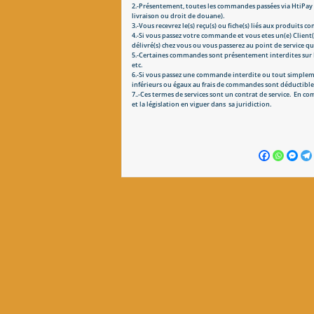
2.-Présentement, toutes les commandes passées via HtiPay son
livraison ou droit de douane).
3.-Vous recevrez le(s) reçu(s) ou fiche(s) liés aux produits
4.-Si vous passez votre commande et vous etes un(e) Client(e
délivré(s) chez vous ou vous passerez au point de service q
5.-Certaines commandes sont présentement interdites sur Ht
etc.
6.-Si vous passez une commande interdite ou tout simplement 
inférieurs ou égaux au frais de commandes sont déductible
7..-Ces termes de services sont un contrat de service. En co
et la législation en viguer dans sa juridiction.