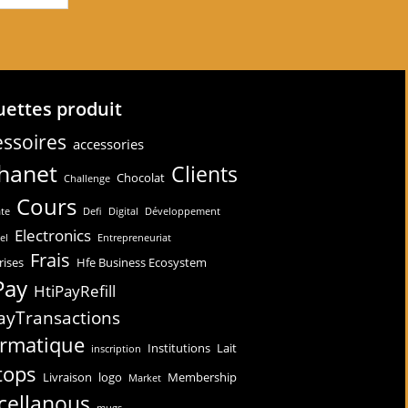
uettes produit
ssoires
accessories
hanet
Clients
Chocolat
Challenge
Cours
te
Defi
Digital
Développement
Electronics
el
Entrepreneuriat
Frais
rises
Hfe Business Ecosystem
Pay
HtiPayRefill
ayTransactions
ormatique
Institutions
Lait
inscription
tops
Livraison
logo
Membership
Market
cellanous
mugs