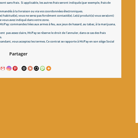
t sans frais. Si applicable, les autres frais seront indiqués (par exemple, frais de
 commandés à la livraison ou via vos coordonnées électroniques.
) habitué(e), vous ne serez pas forcément contacté(e). Le(s) produit(s) vous sera(ont)
ue vous avez indiqué dans votre zone.
iPay: commandes liées aux armes à feu, aux jeux de hasard, au tabac, à la marijuana,
pas assez claire, HtiPay se réserve le droit de l’annuler, dans ce cas des frais
s.
mandant, vous acceptez les termes. Ce contrat se rapporte à HtiPay en son siège Social
Partager