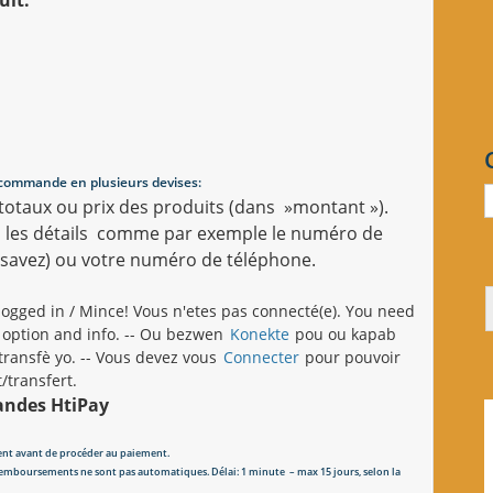
commande en plusieurs devises:
 totaux ou prix des produits (dans »montant »).
, les détails comme par exemple le numéro de
savez) ou votre numéro de téléphone.
logged in / Mince! Vous n'etes pas connecté(e). You need
 option and info. -- Ou bezwen
Konekte
pou ou kapab
ansfè yo. -- Vous devez vous
Connecter
pour pouvoir
/transfert.
andes HtiPay
ment avant de procéder au paiement.
emboursements ne sont pas automatiques. Délai: 1 minute – max 15 jours, selon la