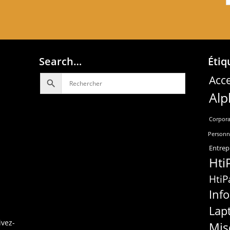
Search…
Étiq
Acce
Alp
Corpora
Personn
Entrep
Hti
HtiP
Inf
Lap
ivez-
Mis