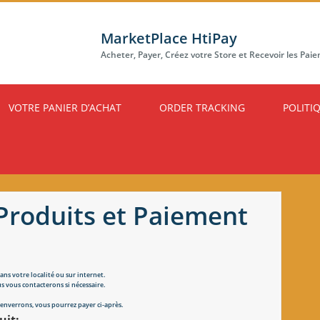
MarketPlace HtiPay
Acheter, Payer, Créez votre Store et Recevoir les Pai
VOTRE PANIER D’ACHAT
ORDER TRACKING
POLITI
roduits et Paiement
s votre localité ou sur internet.
 vous contacterons si nécessaire.
s enverrons, vous pourrez payer ci-après.
uit: