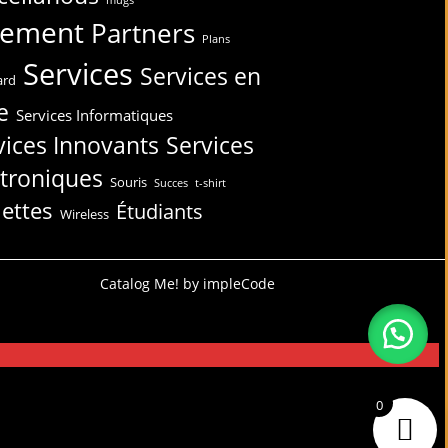
iement
Partners
Plans
Services
Services en
ard
e
Services Informatiques
vices Innovants
Services
ctroniques
Souris
Succes
t-shirt
lettes
Étudiants
Wireless
Catalog Me! by impleCode
0