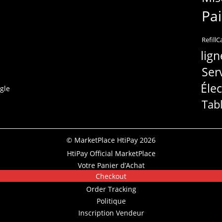
Pa
RefillC
lign
Ser
Éle
gle
Tab
© MarketPlace HtiPay 2026
HtiPay Official MarketPlace
Votre Panier d’Achat
Checkout
Order Tracking
Politique
Inscription Vendeur