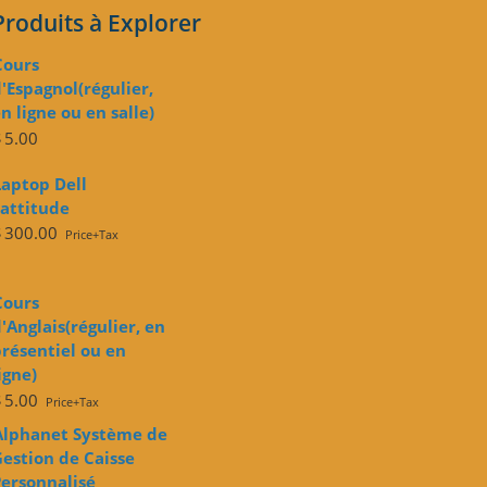
Produits à Explorer
Cours
'Espagnol(régulier,
n ligne ou en salle)
$
5.00
Laptop Dell
attitude
$
300.00
Price+Tax
Cours
'Anglais(régulier, en
résentiel ou en
igne)
$
5.00
Price+Tax
Alphanet Système de
estion de Caisse
ersonnalisé