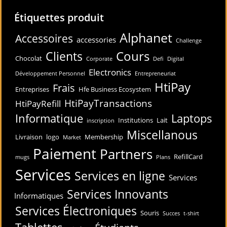
Étiquettes produit
Alphanet
Accessoires
accessories
Challenge
Cours
Clients
Chocolat
Corporate
Defi
Digital
Electronics
Développement Personnel
Entrepreneuriat
HtiPay
Frais
Entreprises
Hfe Business Ecosystem
HtiPayTransactions
HtiPayRefill
Informatique
Laptops
Institutions
Lait
inscription
Miscellanous
Livraison
logo
Membership
Market
Paiement
Partners
RefillCard
mugs
Plans
Services
Services en ligne
Services
Services Innovants
Informatiques
Services Électroniques
Souris
Succes
t-shirt