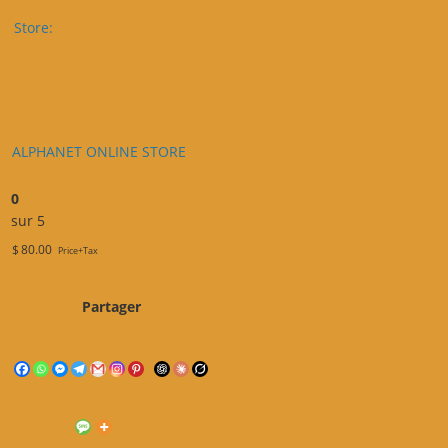
Store:
ALPHANET ONLINE STORE
0
sur 5
$
80.00
Price+Tax
Partager