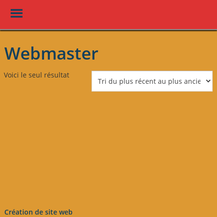
Toggle
Menu
Skip
to
Webmaster
main
content
Voici le seul résultat
Création de site web