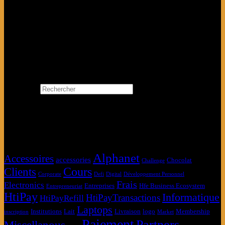
Connectez-vous avec
Se Connecter avec Google
Search…
Rechercher
×
Étiquettes produit
Alphanet
Accessoires
accessories
Chocolat
Challenge
Clients
Cours
Corporate
Defi
Digital
Développement Personnel
Frais
Electronics
Entreprises
Hfe Business Ecosystem
Entrepreneuriat
HtiPay
Informatique
HtiPayTransactions
HtiPayRefill
Laptops
Institutions
Lait
Livraison
logo
Membership
inscription
Market
Paiement
Partners