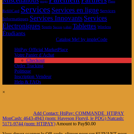
Miscellanous
mugs
Plans
Services
Services en ligne
Services
RefillCard
Services Innovants
Services
Informatiques
Électroniques
Tablettes
Souris
Wireless
Succes
t-shirt
Étudiants
© MarketPlace HtiPay 2026
Catalog Me! by impleCode
HtiPay Official MarketPlace
Votre Panier d’Achat
Checkout
Order Tracking
Politique
Inscription Vendeur
Help & FAQs
×
Add Contact: HtiPay: COMMANDE_HTIPAY
MonCash: 4643-4943 (nom: Haveson Florvil, le PDG) Natcash:
5171-9744 (nom: HTIPAY)
Amount to Pay
$
0.00
Vous devez scanner le QR code, cliquer pour sur SUIVANT pour