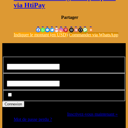
via HtiPay
Partager
Indiquer le montant (en USD)
Commander via WhatsApp
Connexion
Identifiant ou adresse e-mail
*
Mot de passe
*
Se souvenir de moi
Vous n’avez pas de compte ?
Inscrivez-vous maintenant »
Mot de passe perdu ?