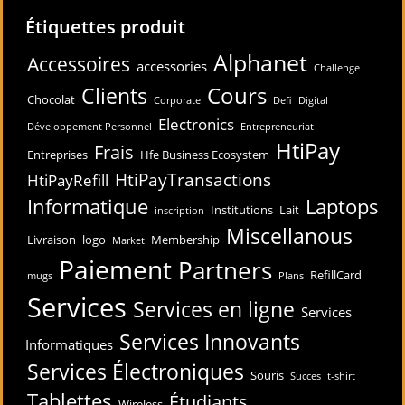
Étiquettes produit
Alphanet
Accessoires
accessories
Challenge
Cours
Clients
Chocolat
Corporate
Defi
Digital
Electronics
Développement Personnel
Entrepreneuriat
HtiPay
Frais
Entreprises
Hfe Business Ecosystem
HtiPayTransactions
HtiPayRefill
Informatique
Laptops
Institutions
Lait
inscription
Miscellanous
Livraison
logo
Membership
Market
Paiement
Partners
RefillCard
mugs
Plans
Services
Services en ligne
Services
Services Innovants
Informatiques
Services Électroniques
Souris
Succes
t-shirt
Tablettes
Étudiants
Wireless