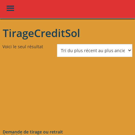
Toggle
Menu
Skip
to
TirageCreditSol
main
content
Voici le seul résultat
Demande de tirage ou retrait