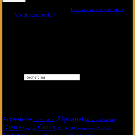
Vous n’avez pas de compte ?
Inscrivez-vous maintenant »
Mot de passe perdu ?
Connectez-vous avec
Se Connecter avec Google
Search…
Rechercher
×
Étiquettes produit
Alphanet
Accessoires
accessories
Chocolat
Challenge
Clients
Cours
Corporate
Defi
Digital
Développement Personnel
Frais
Electronics