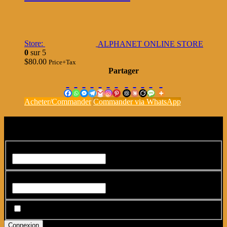
Store:
ALPHANET ONLINE STORE
0
sur 5
$
80.00
Price+Tax
Partager
Acheter/Commander
Commander via WhatsApp
Connexion
Identifiant ou adresse e-mail
*
Mot de passe
*
Se souvenir de moi