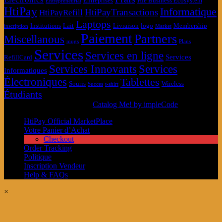
Entreprises
Hfe Business Ecosystem
Entrepreneuriat
HtiPay
Informatique
HtiPayTransactions
HtiPayRefill
Laptops
Institutions
Lait
Livraison
logo
Membership
inscription
Market
Paiement
Partners
Miscellanous
mugs
Plans
Services
Services en ligne
Services
RefillCard
Services Innovants
Services
Informatiques
Électroniques
Tablettes
Souris
Wireless
Succes
t-shirt
Étudiants
© MarketPlace HtiPay 2026
Catalog Me! by impleCode
HtiPay Official MarketPlace
Votre Panier d’Achat
Checkout
Order Tracking
Politique
Inscription Vendeur
Help & FAQs
×