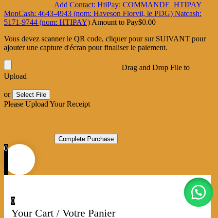
Add Contact: HtiPay: COMMANDE_HTIPAY
MonCash: 4643-4943 (nom: Haveson Florvil, le PDG) Natcash:
5171-9744 (nom: HTIPAY)
Amount to Pay
$
0.00
Vous devez scanner le QR code, cliquer pour sur SUIVANT pour
ajouter une capture d'écran pour finaliser le paiement.
Drag and Drop File to
Upload
or
Select File
Please Upload Your Receipt
0
0
Your Cart / Votre Panier