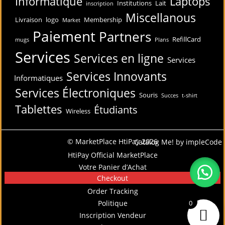
Informatique
Laptops
Institutions
Lait
inscription
Miscellanous
Livraison
logo
Membership
Market
Paiement
Partners
RefillCard
mugs
Plans
Services
Services en ligne
Services
Services Innovants
Informatiques
Services Électroniques
Souris
Succes
t-shirt
Tablettes
Étudiants
Wireless
© MarketPlace HtiPay 2026
Catalog Me! by impleCode
HtiPay Official MarketPlace
Votre Panier d’Achat
Checkout
Order Tracking
Politique
0
Inscription Vendeur