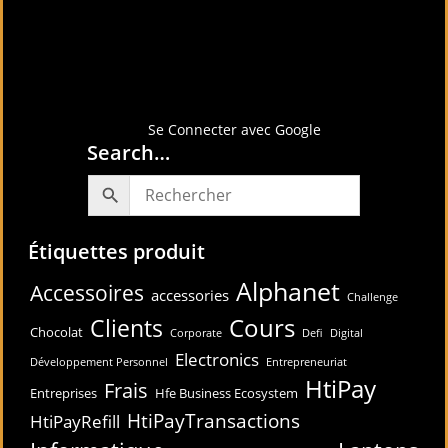
Connectez-vous avec
Se Connecter avec Google
Search…
Étiquettes produit
Alphanet
Accessoires
accessories
Challenge
Cours
Clients
Chocolat
Corporate
Defi
Digital
Electronics
Développement Personnel
Entrepreneuriat
HtiPay
Frais
Entreprises
Hfe Business Ecosystem
HtiPayTransactions
HtiPayRefill