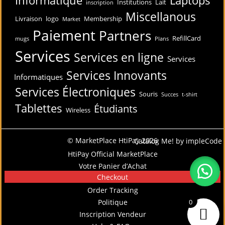
Institutions
Lait
inscription
Miscellanous
Livraison
logo
Membership
Market
Paiement
Partners
RefillCard
mugs
Plans
Services
Services en ligne
Services
Services Innovants
Informatiques
Services Électroniques
Souris
Succes
t-shirt
Tablettes
Étudiants
Wireless
© MarketPlace HtiPay 2026
Catalog Me! by impleCode
HtiPay Official MarketPlace
Votre Panier d’Achat
Checkout
Order Tracking
Politique
0
Inscription Vendeur