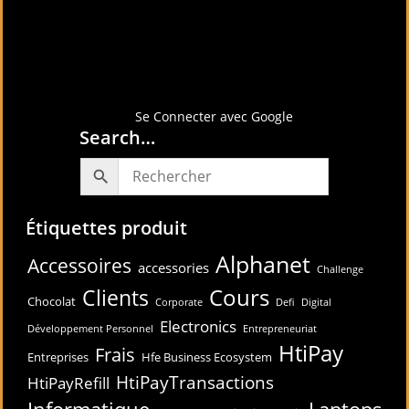
Connectez-vous avec
Se Connecter avec Google
Search…
Étiquettes produit
Alphanet
Accessoires
accessories
Challenge
Cours
Clients
Chocolat
Corporate
Defi
Digital
Electronics
Développement Personnel
Entrepreneuriat
HtiPay
Frais
Entreprises
Hfe Business Ecosystem
HtiPayTransactions
HtiPayRefill
Informatique
Laptops