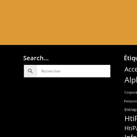
Search…
Étiq
Acce
Alp
Corpora
Personn
Entrep
Hti
HtiP