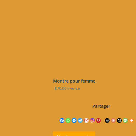
Montre pour femme
$
70.00
Price+Tax
Partager