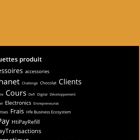
uettes produit
ssoires
accessories
hanet
Clients
Chocolat
Challenge
Cours
te
Defi
Digital
Développement
Electronics
el
Entrepreneuriat
Frais
rises
Hfe Business Ecosystem
Pay
HtiPayRefill
ayTransactions