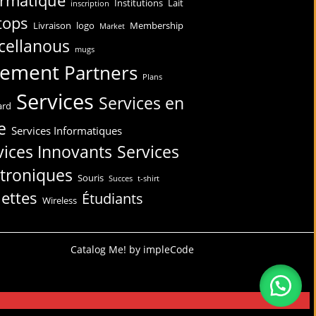
ormatique
Institutions
Lait
inscription
tops
Livraison
logo
Membership
Market
cellanous
mugs
iement
Partners
Plans
Services
Services en
ard
e
Services Informatiques
vices Innovants
Services
ctroniques
Souris
Succes
t-shirt
lettes
Étudiants
Wireless
Catalog Me! by impleCode