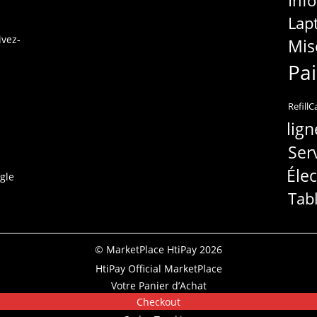
Inf
Lap
ivez-
Mis
Pa
RefillC
lign
Ser
Éle
gle
Tab
© MarketPlace HtiPay 2026
HtiPay Official MarketPlace
Votre Panier d’Achat
Checkout