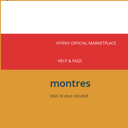
Skip
to
main
content
HTIPAY OFFICIAL MARKETPLACE
HELP & FAQS
montres
Voici le seul résultat