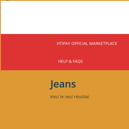
Skip
to
main
content
HTIPAY OFFICIAL MARKETPLACE
HELP & FAQS
Jeans
Voici le seul résultat