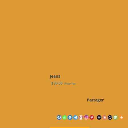
Jeans
$
30.00
Price+Tax
Partager