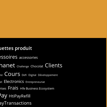
uettes produit
ssoires
accessories
hanet
Clients
Chocolat
Challenge
Cours
te
Defi
Digital
Développement
Electronics
el
Entrepreneuriat
Frais
rises
Hfe Business Ecosystem
Pay
HtiPayRefill
ayTransactions