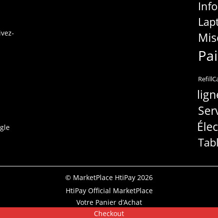
Inf
Lap
ivez-
Mis
Pa
RefillC
lign
Ser
Éle
gle
Tab
© MarketPlace HtiPay 2026
HtiPay Official MarketPlace
Votre Panier d’Achat
Checkout