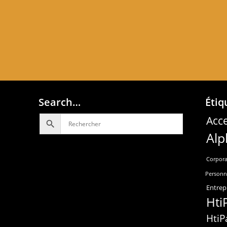
Search…
Étiq
Acce
Alp
Corpora
Personn
Entrep
Hti
HtiP