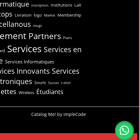
ormatique
Institutions
Lait
inscription
tops
Livraison
logo
Membership
Market
cellanous
mugs
iement
Partners
Plans
Services
Services en
ard
e
Services Informatiques
vices Innovants
Services
ctroniques
Souris
Succes
t-shirt
lettes
Étudiants
Wireless
Catalog Me! by impleCode