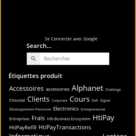
Connectez-vous avec
Se Connecter avec Google
Search…
Étiquettes produit
Alphanet
Accessoires
accessories
Challenge
Cours
Clients
Chocolat
Corporate
Defi
Digital
Electronics
Développement Personnel
Entrepreneuriat
HtiPay
Frais
Entreprises
Hfe Business Ecosystem
HtiPayTransactions
HtiPayRefill
Informatique
Laptops