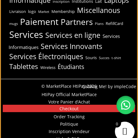
Institutions
Lait
inscription
Miscellanous
Livraison
logo
Membership
Market
Paiement
Partners
RefillCard
mugs
Plans
Services
Services en ligne
Services
Services Innovants
Informatiques
Services Électroniques
Souris
Succes
t-shirt
Tablettes
Étudiants
Wireless
© MarketPlace HtiPay 2026
Catalog Me! by impleCode
HtiPay Official MarketPlace
Votre Panier d’Achat
Checkout
Order Tracking
Politique
0
Inscription Vendeur