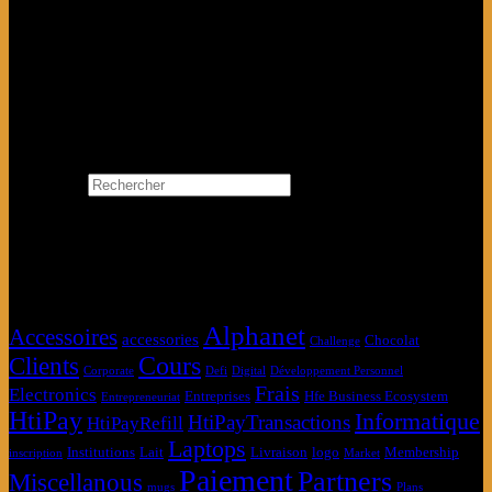
Se Connecter avec Google
Search…
Rechercher
×
Étiquettes produit
Alphanet
Accessoires
accessories
Chocolat
Challenge
Clients
Cours
Corporate
Defi
Digital
Développement Personnel
Frais
Electronics
Entreprises
Hfe Business Ecosystem
Entrepreneuriat
HtiPay
Informatique
HtiPayTransactions
HtiPayRefill
Laptops
Institutions
Lait
Livraison
logo
Membership
inscription
Market
Paiement
Partners
Miscellanous
mugs
Plans