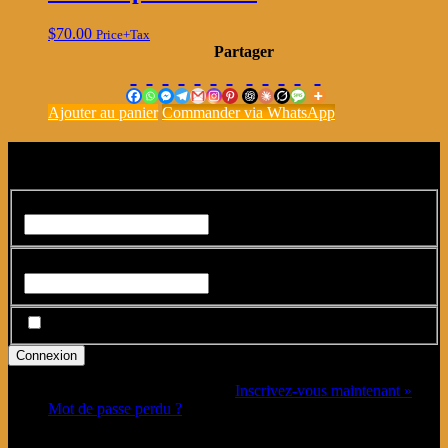
$
70.00
Price+Tax
Partager
Ajouter au panier
Commander via WhatsApp
Connexion
Identifiant ou adresse e-mail
*
Mot de passe
*
Se souvenir de moi
Vous n’avez pas de compte ?
Inscrivez-vous maintenant »
Mot de passe perdu ?
Connectez-vous avec