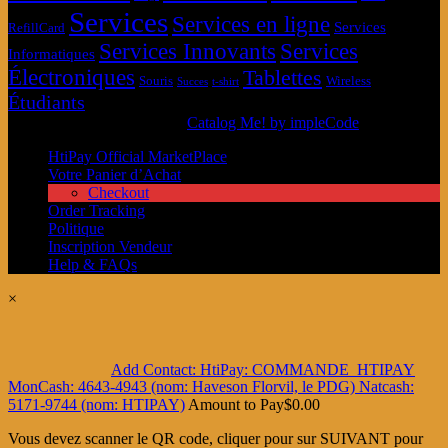
Services
Services en ligne
Services
RefillCard
Services Innovants
Services
Informatiques
Électroniques
Tablettes
Souris
Wireless
Succes
t-shirt
Étudiants
© MarketPlace HtiPay 2026
Catalog Me! by impleCode
HtiPay Official MarketPlace
Votre Panier d’Achat
Checkout
Order Tracking
Politique
Inscription Vendeur
Help & FAQs
×
Add Contact: HtiPay: COMMANDE_HTIPAY
MonCash: 4643-4943 (nom: Haveson Florvil, le PDG) Natcash:
5171-9744 (nom: HTIPAY)
Amount to Pay
$
0.00
Vous devez scanner le QR code, cliquer pour sur SUIVANT pour