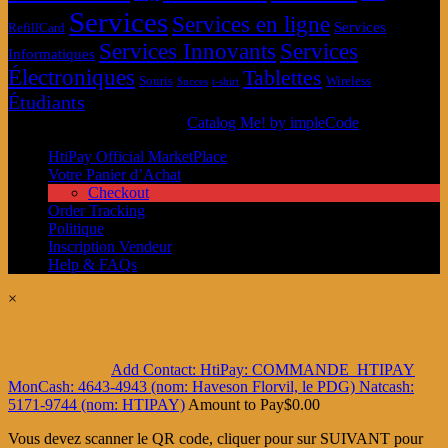
Services
Services en ligne
Services
RefillCard
Services Innovants
Services
Informatiques
Électroniques
Tablettes
Souris
Wireless
Succes
t-shirt
Étudiants
© MarketPlace HtiPay 2026
Catalog Me! by impleCode
HtiPay Official MarketPlace
Votre Panier d’Achat
Checkout
Order Tracking
Politique
Inscription Vendeur
Help & FAQs
×
Add Contact: HtiPay: COMMANDE_HTIPAY
MonCash: 4643-4943 (nom: Haveson Florvil, le PDG) Natcash:
5171-9744 (nom: HTIPAY)
Amount to Pay
$
0.00
Vous devez scanner le QR code, cliquer pour sur SUIVANT pour