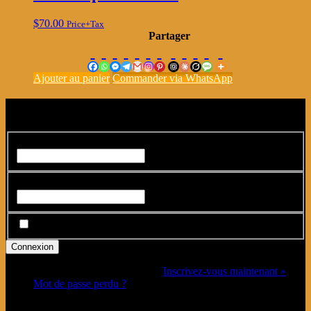
$
70.00
Price+Tax
Partager
Ajouter au panier
Commander via WhatsApp
Connexion
Identifiant ou adresse e-mail
*
Mot de passe
*
Se souvenir de moi
Vous n’avez pas de compte ?
Inscrivez-vous maintenant »
Mot de passe perdu ?
Connectez-vous avec