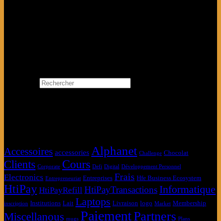
Se Connecter avec Google
Search…
Rechercher
×
Étiquettes produit
Alphanet
Accessoires
accessories
Chocolat
Challenge
Clients
Cours
Corporate
Defi
Digital
Développement Personnel
Frais
Electronics
Entreprises
Hfe Business Ecosystem
Entrepreneuriat
HtiPay
Informatique
HtiPayTransactions
HtiPayRefill
Laptops
Institutions
Lait
Livraison
logo
Membership
inscription
Market
Paiement
Partners
Miscellanous
mugs
Plans