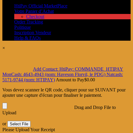
HtiPay Official MarketPlace
Votre Panier d’Achat
Checkout
Order Tracking
Politique
Inscription Vendeur
Help & FAQs
×
Add Contact: HtiPay: COMMANDE_HTIPAY
MonCash: 4643-4943 (nom: Haveson Florvil, le PDG) Natcash:
5171-9744 (nom: HTIPAY)
Amount to Pay
$
0.00
Vous devez scanner le QR code, cliquer pour sur SUIVANT pour
ajouter une capture d'écran pour finaliser le paiement.
Drag and Drop File to
Upload
or
Select File
Please Upload Your Receipt