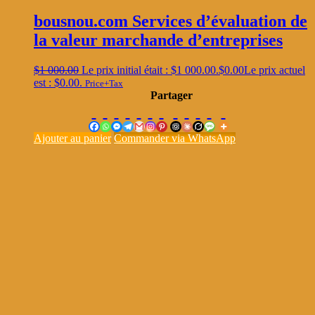
bousnou.com Services d’évaluation de
la valeur marchande d’entreprises
$
1 000.00
Le prix initial était : $1 000.00.
$
0.00
Le prix actuel
est : $0.00.
Price+Tax
Partager
Ajouter au panier
Commander via WhatsApp