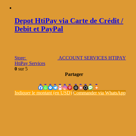
Depot HtiPay via Carte de Crédit /
Debit et PayPal
Store:
ACCOUNT SERVICES HTIPAY
HtiPay Services
0
sur 5
Partager
Indiquer le montant (en USD)
Commander via WhatsApp