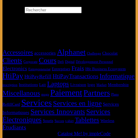
Rechercher
×
Étiquettes produit
Alphanet
Accessoires
accessories
Chocolat
Challenge
Clients
Cours
Corporate
Defi
Digital
Développement Personnel
Frais
Electronics
Entreprises
Hfe Business Ecosystem
Entrepreneuriat
HtiPay
Informatique
HtiPayTransactions
HtiPayRefill
Laptops
Institutions
Lait
Livraison
logo
Membership
inscription
Market
Paiement
Partners
Miscellanous
mugs
Plans
Services
Services en ligne
Services
RefillCard
Services Innovants
Services
Informatiques
Électroniques
Tablettes
Souris
Wireless
Succes
t-shirt
Étudiants
© MarketPlace HtiPay 2026
Catalog Me! by impleCode