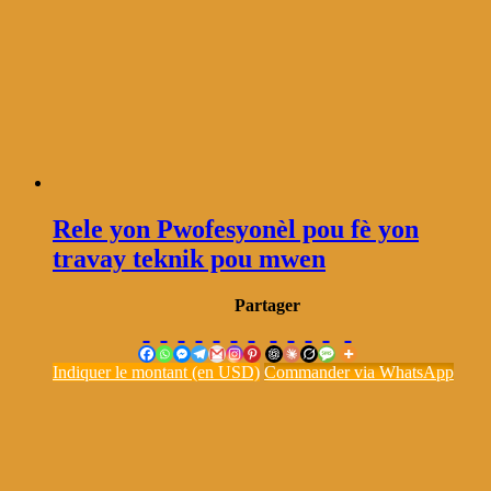
Rele yon Pwofesyonèl pou fè yon
travay teknik pou mwen
Partager
Indiquer le montant (en USD)
Commander via WhatsApp