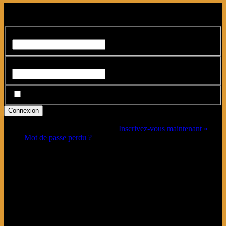
Connexion
Identifiant ou adresse e-mail
*
Mot de passe
*
Se souvenir de moi
Vous n’avez pas de compte ?
Inscrivez-vous maintenant »
Mot de passe perdu ?
Connectez-vous avec
Se Connecter avec Google
Search…