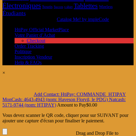
Électroniques
Tablettes
Souris
Wireless
Succes
t-shirt
Étudiants
© MarketPlace HtiPay 2026
Catalog Me! by impleCode
HtiPay Official MarketPlace
Votre Panier d’Achat
Checkout
Order Tracking
Politique
Inscription Vendeur
Help & FAQs
×
Add Contact: HtiPay: COMMANDE_HTIPAY
MonCash: 4643-4943 (nom: Haveson Florvil, le PDG) Natcash:
5171-9744 (nom: HTIPAY)
Amount to Pay
$
0.00
Vous devez scanner le QR code, cliquer pour sur SUIVANT pour
ajouter une capture d'écran pour finaliser le paiement.
Drag and Drop File to