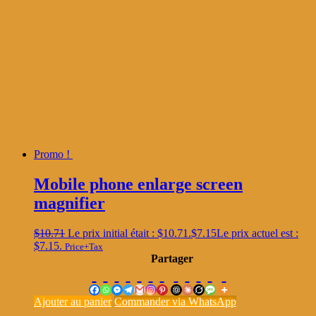
Promo !
Mobile phone enlarge screen
magnifier
$
10.71
Le prix initial était : $10.71.
$
7.15
Le prix actuel est :
$7.15.
Price+Tax
Partager
Ajouter au panier
Commander via WhatsApp