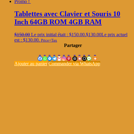
Promo !
Tablettes avec Clavier et Souris 10
Inch 64GB ROM 4GB RAM
$
150.00
Le prix initial était : $150.00.
$
130.00
Le prix actuel
est : $130.00.
Price+Tax
Partager
Ajouter au panier
Commander via WhatsApp