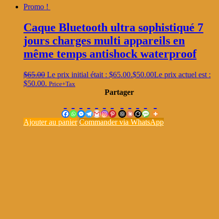
Promo !
Caque Bluetooth ultra sophistiqué 7
jours charges multi appareils en
même temps antishock waterproof
$
65.00
Le prix initial était : $65.00.
$
50.00
Le prix actuel est :
$50.00.
Price+Tax
Partager
Ajouter au panier
Commander via WhatsApp