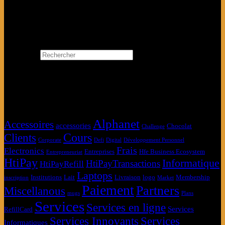
Se Connecter avec Google
Search…
Rechercher
×
Étiquettes produit
Alphanet
Accessoires
accessories
Chocolat
Challenge
Clients
Cours
Corporate
Defi
Digital
Développement Personnel
Frais
Electronics
Entreprises
Hfe Business Ecosystem
Entrepreneuriat
HtiPay
Informatique
HtiPayTransactions
HtiPayRefill
Laptops
Institutions
Lait
Livraison
logo
Membership
inscription
Market
Paiement
Partners
Miscellanous
mugs
Plans
Services
Services en ligne
Services
RefillCard
Services Innovants
Services
Informatiques