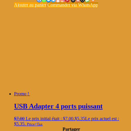
Ajouter au panier
Commander via WhatsApp
Promo !
USB Adapter 4 ports puissant
$
7.00
Le prix initial était : $7.00.
$
5.35
Le prix actuel est :
$5.35.
Price+Tax
Partager