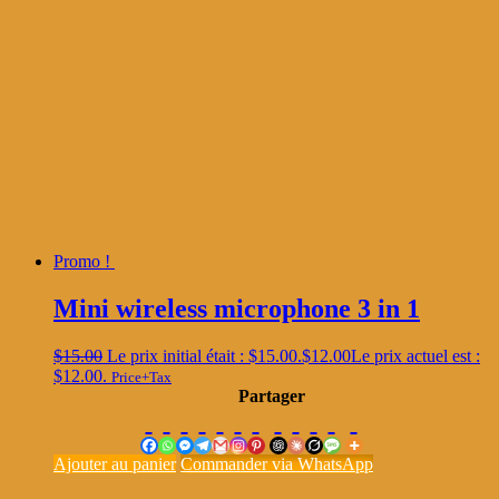
Promo !
Mini wireless microphone 3 in 1
$
15.00
Le prix initial était : $15.00.
$
12.00
Le prix actuel est :
$12.00.
Price+Tax
Partager
Ajouter au panier
Commander via WhatsApp