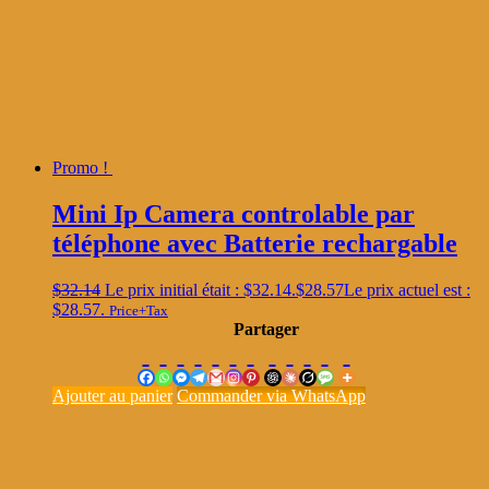
Promo !
Mini Ip Camera controlable par
téléphone avec Batterie rechargable
$
32.14
Le prix initial était : $32.14.
$
28.57
Le prix actuel est :
$28.57.
Price+Tax
Partager
Ajouter au panier
Commander via WhatsApp