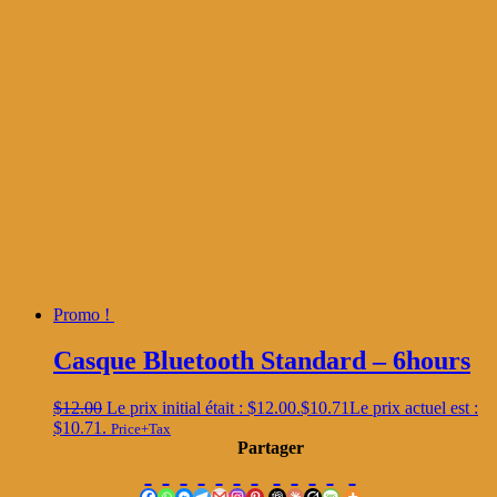
Promo !
Casque Bluetooth Standard – 6hours
$
12.00
Le prix initial était : $12.00.
$
10.71
Le prix actuel est :
$10.71.
Price+Tax
Partager