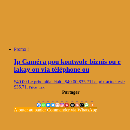
Promo !
Ip Caméra pou kontwole biznis ou e
lakay ou via téléphone ou
$
40.00
Le prix initial était : $40.00.
$
35.71
Le prix actuel est :
$35.71.
Price+Tax
Partager
Ajouter au panier
Commander via WhatsApp