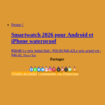
Promo !
Smartwatch 2026 pour Android et
iPhone waterproof
$
50.00
Le prix initial était : $50.00.
$
46.42
Le prix actuel est :
$46.42.
Price+Tax
Partager
Ajouter au panier
Commander via WhatsApp