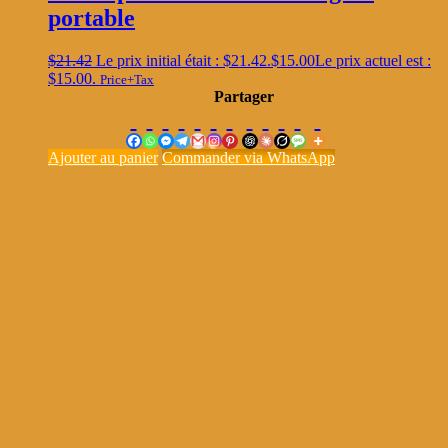
portable
$
21.42
Le prix initial était : $21.42.
$
15.00
Le prix actuel est :
$15.00.
Price+Tax
Partager
Ajouter au panier
Commander via WhatsApp